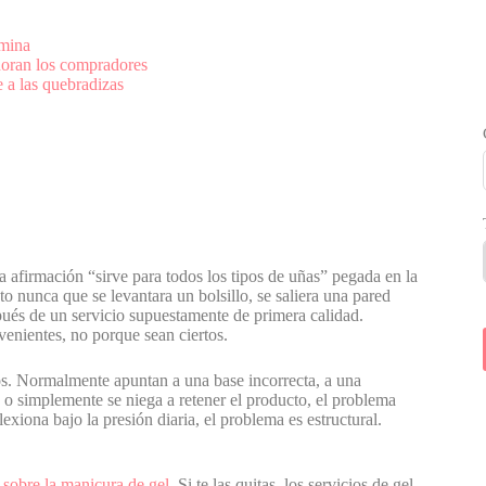
umina
noran los compradores
 a las quebradizas
a afirmación “sirve para todos los tipos de uñas” pegada en la
o nunca que se levantara un bolsillo, se saliera una pared
spués de un servicio supuestamente de primera calidad.
enientes, no porque sean ciertos.
ios. Normalmente apuntan a una base incorrecta, a una
a o simplemente se niega a retener el producto, el problema
flexiona bajo la presión diaria, el problema es estructural.
 sobre la manicura de gel
, Si te las quitas, los servicios de gel