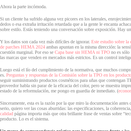
Ahora la parte incómoda.
Si un cliente ha sufrido alguna vez picores en los laterales, enrojecimie
dedos o esa extraña irritación retardada que a la gente le encanta acha
sobre estilo. Estás teniendo una conversación sobre exposición. Hay un
Y los datos son cada vez más difíciles de ignorar.
Este estudio sobre la
de parches HEMA 2024
ambas apuntan en la misma dirección: la sensib
cuestión marginal. Por eso se
Capa base sin HEMA ni TPO
no es sólo 
las marcas que venden en mercados más estrictos. Es un control intelige
Luego está el lío del cumplimiento de la normativa, que muchos compr
es.
Preguntas y respuestas de la Comisión sobre la TPO en los producto
seguir suministrando productos cosméticos para uñas que contengan T
proveedor habla sin parar de la eficacia del color, pero se muestra impr
estado de la reformulación, me pongo en guardia de inmediato. (
econom
Sinceramente, esta es la razón por la que miro la documentación antes 
serio, quiero ver las cosas aburridas: las especificaciones, la coherenci
calidad
página importa más que otra brillante frase de ventas sobre “tec
producto. Lo es el sistema.