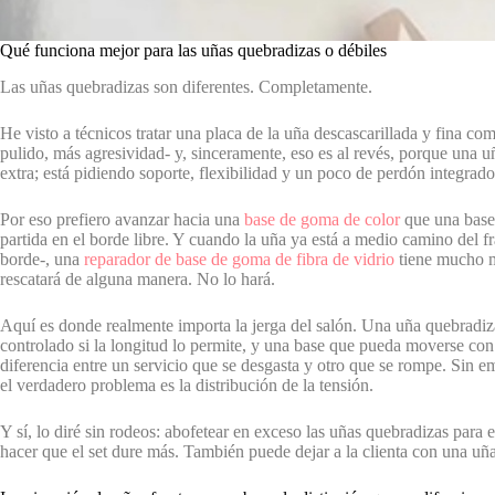
Qué funciona mejor para las uñas quebradizas o débiles
Las uñas quebradizas son diferentes. Completamente.
He visto a técnicos tratar una placa de la uña descascarillada y fina c
pulido, más agresividad- y, sinceramente, eso es al revés, porque una
extra; está pidiendo soporte, flexibilidad y un poco de perdón integrado 
Por eso prefiero avanzar hacia una
base de goma de color
que una base 
partida en el borde libre. Y cuando la uña ya está a medio camino del 
borde-, una
reparador de base de goma de fibra de vidrio
tiene mucho má
rescatará de alguna manera. No lo hará.
Aquí es donde realmente importa la jerga del salón. Una uña quebradiz
controlado si la longitud lo permite, y una base que pueda moverse con l
diferencia entre un servicio que se desgasta y otro que se rompe. Sin
el verdadero problema es la distribución de la tensión.
Y sí, lo diré sin rodeos: abofetear en exceso las uñas quebradizas para
hacer que el set dure más. También puede dejar a la clienta con una uña