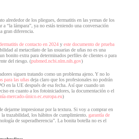
nto alrededor de los pliegues, dermatitis en las yemas de los
car a “la lámpara”, ya no estás teniendo una conversación
a gran diferencia.
 dermatitis de contacto en 2024
y
este documento de prueba
ilidad al metacrilato de las usuarias de uñas no es una
un bonito extra para determinados perfiles de clientes o para
nte del riesgo. (
pubmed.ncbi.nlm.nih.gov
)
adores siguen tratando como un problema ajeno. Y no lo
s para las uñas
deja claro que los profesionales no podrán
PO en la UE después de esa fecha. Así que cuando un
eciso en cuanto a los fotoiniciadores, la documentación o el
ía-mercado-único.ec.europa.eu
)
de dejarme impresionar por la textura. Si voy a comprar en
a, la trazabilidad, los hábitos de cumplimiento.
garantía de
nología de superadherencia”. La bonita botella no es el