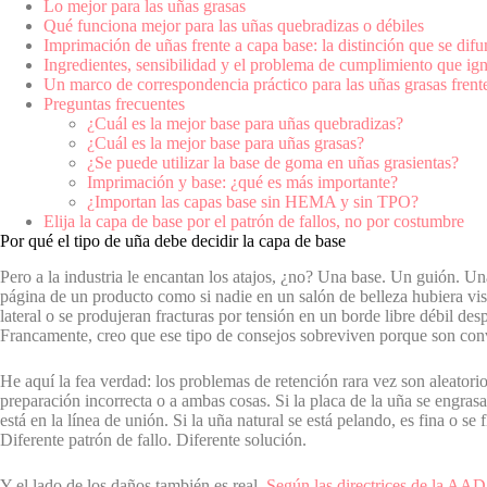
Lo mejor para las uñas grasas
Qué funciona mejor para las uñas quebradizas o débiles
Imprimación de uñas frente a capa base: la distinción que se dif
Ingredientes, sensibilidad y el problema de cumplimiento que ig
Un marco de correspondencia práctico para las uñas grasas frente
Preguntas frecuentes
¿Cuál es la mejor base para uñas quebradizas?
¿Cuál es la mejor base para uñas grasas?
¿Se puede utilizar la base de goma en uñas grasientas?
Imprimación y base: ¿qué es más importante?
¿Importan las capas base sin HEMA y sin TPO?
Elija la capa de base por el patrón de fallos, no por costumbre
Por qué el tipo de uña debe decidir la capa de base
Pero a la industria le encantan los atajos, ¿no? Una base. Un guión. Un
página de un producto como si nadie en un salón de belleza hubiera vist
lateral o se produjeran fracturas por tensión en un borde libre débil de
Francamente, creo que ese tipo de consejos sobreviven porque son conv
He aquí la fea verdad: los problemas de retención rara vez son aleator
preparación incorrecta o a ambas cosas. Si la placa de la uña se engras
está en la línea de unión. Si la uña natural se está pelando, es fina o se 
Diferente patrón de fallo. Diferente solución.
Y el lado de los daños también es real.
Según las directrices de la AAD