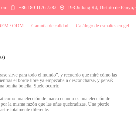
.com
+86 180 1176 7282
193 Jinlong Rd, Distrito de Panyu
 OEM / ODM
Garantía de calidad
Catálogo de esmaltes en gel
as)
base sirve para todo el mundo”, y recuerdo que miré cómo las
ientras el borde libre ya empezaba a desconcharse, y pensé:
a bonita botella. Suele ocurrir.
coat como una elección de marca cuando es una elección de
n por la misma razón que las uñas quebradizas. Una pierde
astre totalmente diferente.