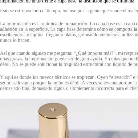
Imprimación de uñas frente a capa base: la distinción que se difumina
Esto se estropea todo el tiempo, incluso por la gente que vende el mater
La imprimación es la química de preparación. La capa base es la capa d
adhesión en la superficie. La capa base determina cómo se comporta la m
escribiendo a máquina, fregando platos, golpeando encimeras, utilizan
nunca lo hacen.
Así que cuando alguien me pregunta: “¿Qué importa más?”, mi respuest
uñas grasas, la imprimación puede ser de gran ayuda. En uñas quebradiz
débil. No se puede solucionar la fragilidad estructural con líquido de p
Y aquí es donde los nuevos técnicos se tropiezan. Oyen “elevación” e 
set no se levanta porque la unión es débil. A veces se levanta porque l
demasiado fina, demasiado rígida o simplemente incorrecta para el client