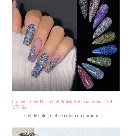
Granel Glitter Disco Gel Polish Reflectante Soak Off
UV Gel
Gel de color
,
Gel de color con purpurina