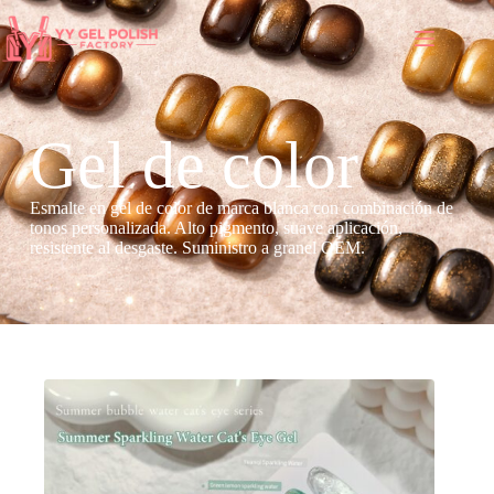
Gel de color
Esmalte en gel de color de marca blanca con combinación de
tonos personalizada. Alto pigmento, suave aplicación,
resistente al desgaste. Suministro a granel OEM.