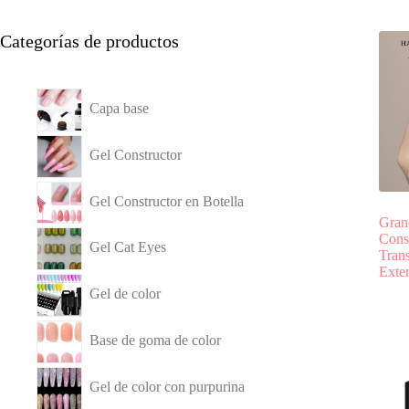
Categorías de productos
Capa base
Gel Constructor
Gel Constructor en Botella
Gran
Cons
Gel Cat Eyes
Tran
Exte
Gel de color
Base de goma de color
Gel de color con purpurina