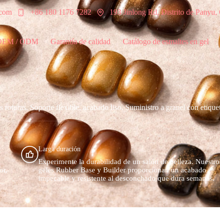
.com
+86 180 1176 7282
193 Jinlong Rd, Distrito de Panyu
 OEM / ODM
Garantía de calidad
Catálogo de esmaltes en gel
as roturas. Soporte flexible, acabado liso. Suministro a granel con etique
Larga duración
Experimente la durabilidad de un salón de belleza. Nuestro
or,
geles Rubber Base y Builder proporcionan un acabado
impecable y resistente al desconchado que dura semanas.