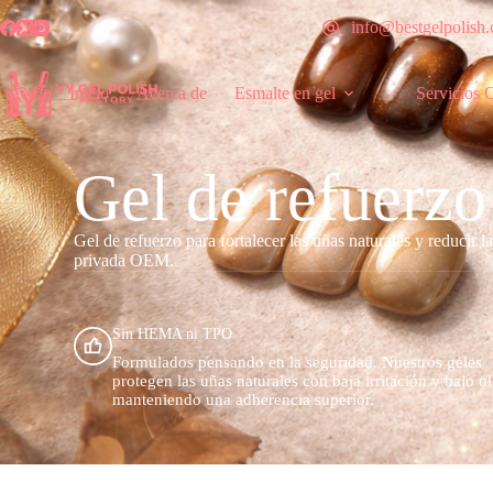
info@bestgelpolish
Inicio
Acerca de
Esmalte en gel
Servicios
Gel de refuerzo
Gel de refuerzo para fortalecer las uñas naturales y reducir l
privada OEM.
Sin HEMA ni TPO
Formulados pensando en la seguridad. Nuestros geles
protegen las uñas naturales con baja irritación y bajo ol
manteniendo una adherencia superior.