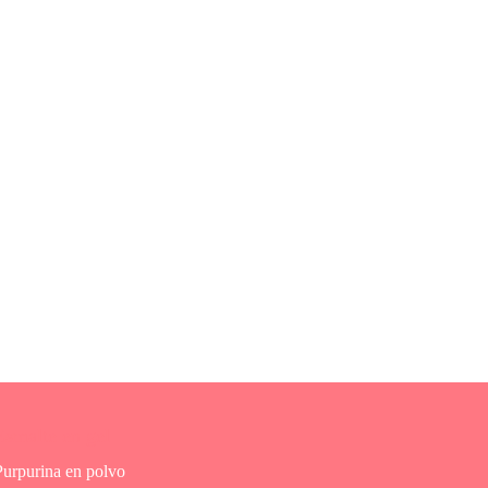
Esmalte en gel
Purpurina en polvo