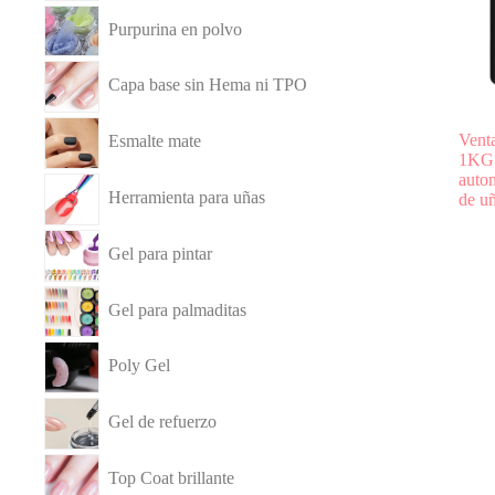
Purpurina en polvo
Capa base sin Hema ni TPO
Vent
Esmalte mate
1KG 
auton
Herramienta para uñas
de u
Gel para pintar
Gel para palmaditas
Poly Gel
Gel de refuerzo
Top Coat brillante