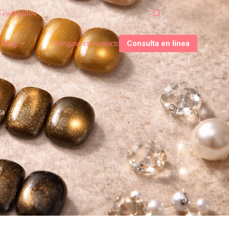
, Guangzhou
Consulta en línea
Blog
Póngase en contacto con
ES
ta
s