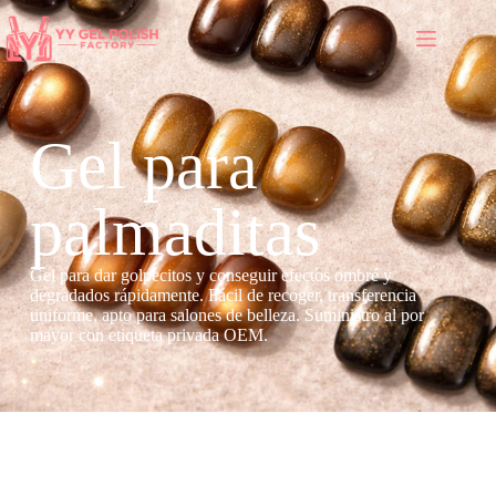
Gel para
palmaditas
Gel para dar golpecitos y conseguir efectos ombré y
degradados rápidamente. Fácil de recoger, transferencia
uniforme, apto para salones de belleza. Suministro al por
mayor con etiqueta privada OEM.