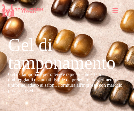
Gel di
tamponamento
Gel da tamponare per ottenere rapidamente effetti
ombreggianti e sfumati. Facile da prelevare, trasferimento
uniforme, adatto ai saloni. Fornitura all'ingrosso con marchio
privato OEM.