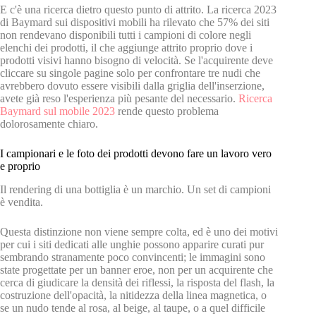
E c'è una ricerca dietro questo punto di attrito. La ricerca 2023
di Baymard sui dispositivi mobili ha rilevato che 57% dei siti
non rendevano disponibili tutti i campioni di colore negli
elenchi dei prodotti, il che aggiunge attrito proprio dove i
prodotti visivi hanno bisogno di velocità. Se l'acquirente deve
cliccare su singole pagine solo per confrontare tre nudi che
avrebbero dovuto essere visibili dalla griglia dell'inserzione,
avete già reso l'esperienza più pesante del necessario.
Ricerca
Baymard sul mobile 2023
rende questo problema
dolorosamente chiaro.
I campionari e le foto dei prodotti devono fare un lavoro vero
e proprio
Il rendering di una bottiglia è un marchio. Un set di campioni
è vendita.
Questa distinzione non viene sempre colta, ed è uno dei motivi
per cui i siti dedicati alle unghie possono apparire curati pur
sembrando stranamente poco convincenti; le immagini sono
state progettate per un banner eroe, non per un acquirente che
cerca di giudicare la densità dei riflessi, la risposta del flash, la
costruzione dell'opacità, la nitidezza della linea magnetica, o
se un nudo tende al rosa, al beige, al taupe, o a quel difficile