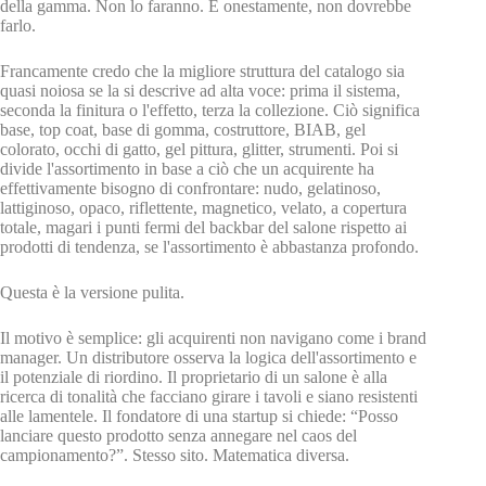
della gamma. Non lo faranno. E onestamente, non dovrebbe
farlo.
Francamente credo che la migliore struttura del catalogo sia
quasi noiosa se la si descrive ad alta voce: prima il sistema,
seconda la finitura o l'effetto, terza la collezione. Ciò significa
base, top coat, base di gomma, costruttore, BIAB, gel
colorato, occhi di gatto, gel pittura, glitter, strumenti. Poi si
divide l'assortimento in base a ciò che un acquirente ha
effettivamente bisogno di confrontare: nudo, gelatinoso,
lattiginoso, opaco, riflettente, magnetico, velato, a copertura
totale, magari i punti fermi del backbar del salone rispetto ai
prodotti di tendenza, se l'assortimento è abbastanza profondo.
Questa è la versione pulita.
Il motivo è semplice: gli acquirenti non navigano come i brand
manager. Un distributore osserva la logica dell'assortimento e
il potenziale di riordino. Il proprietario di un salone è alla
ricerca di tonalità che facciano girare i tavoli e siano resistenti
alle lamentele. Il fondatore di una startup si chiede: “Posso
lanciare questo prodotto senza annegare nel caos del
campionamento?”. Stesso sito. Matematica diversa.