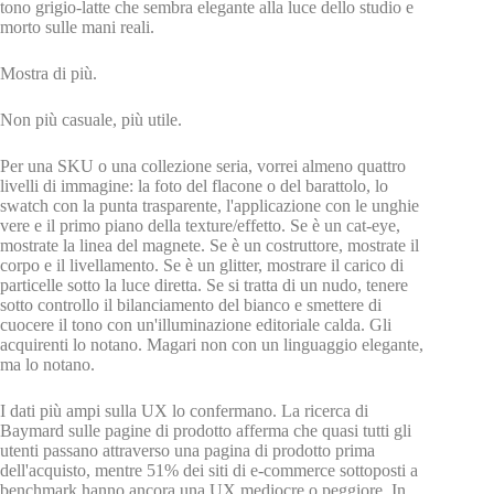
tono grigio-latte che sembra elegante alla luce dello studio e
morto sulle mani reali.
Mostra di più.
Non più casuale, più utile.
Per una SKU o una collezione seria, vorrei almeno quattro
livelli di immagine: la foto del flacone o del barattolo, lo
swatch con la punta trasparente, l'applicazione con le unghie
vere e il primo piano della texture/effetto. Se è un cat-eye,
mostrate la linea del magnete. Se è un costruttore, mostrate il
corpo e il livellamento. Se è un glitter, mostrare il carico di
particelle sotto la luce diretta. Se si tratta di un nudo, tenere
sotto controllo il bilanciamento del bianco e smettere di
cuocere il tono con un'illuminazione editoriale calda. Gli
acquirenti lo notano. Magari non con un linguaggio elegante,
ma lo notano.
I dati più ampi sulla UX lo confermano. La ricerca di
Baymard sulle pagine di prodotto afferma che quasi tutti gli
utenti passano attraverso una pagina di prodotto prima
dell'acquisto, mentre 51% dei siti di e-commerce sottoposti a
benchmark hanno ancora una UX mediocre o peggiore. In