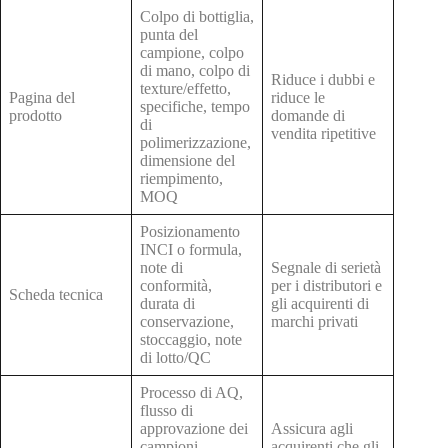
Colpo di bottiglia,
punta del
campione, colpo
di mano, colpo di
Riduce i dubbi e
texture/effetto,
Pagina del
riduce le
specifiche, tempo
prodotto
domande di
di
vendita ripetitive
polimerizzazione,
dimensione del
riempimento,
MOQ
Posizionamento
INCI o formula,
note di
Segnale di serietà
conformità,
per i distributori e
Scheda tecnica
durata di
gli acquirenti di
conservazione,
marchi privati
stoccaggio, note
di lotto/QC
Processo di AQ,
flusso di
approvazione dei
Assicura agli
campioni,
acquirenti che gli