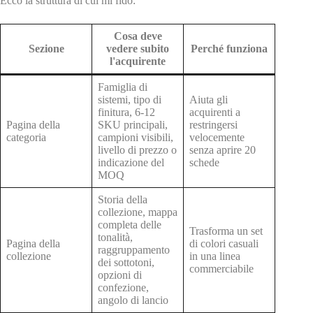
Ecco la struttura di cui mi fido:
Cosa deve
Sezione
vedere subito
Perché funziona
l'acquirente
Famiglia di
sistemi, tipo di
Aiuta gli
finitura, 6-12
acquirenti a
Pagina della
SKU principali,
restringersi
categoria
campioni visibili,
velocemente
livello di prezzo o
senza aprire 20
indicazione del
schede
MOQ
Storia della
collezione, mappa
completa delle
Trasforma un set
tonalità,
Pagina della
di colori casuali
raggruppamento
collezione
in una linea
dei sottotoni,
commerciabile
opzioni di
confezione,
angolo di lancio