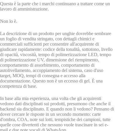
Questa è la parte che i marchi continuano a trattare come un
lavoro di amministrazione.
Non lo è.
La descrizione di un prodotto per unghie dovrebbe sembrare
un foglio di vendita stringato, con dettagli chimici e
commerciali sufficienti per consentire all'acquirente di
giudicare rapidamente: codice della tonalità, sottotono, livello
di opacità, viscosità, tempo di polimerizzazione LED, tempo
di polimerizzazione UV, dimensione del riempimento,
comportamento di assorbimento, comportamento di
autolivellamento, accoppiamento del sistema, caso d'uso
target, MOQ, tempi di consegna e accesso alla
documentazione. Questo non è un eccesso di gel. È una
competenza di base.
In base alla mia esperienza, una volta che gli acquirenti
vedono dati disciplinati sui prodotti, presumono che anche il
backend sia disciplinato. E quando non li vedono? Pensano di
dover cercare le risposte in un secondo momento: carte
d'ombra, COA, note sui lotti, tempistiche dei campioni, tutte
quelle cose divertenti che nessuno vuole trascinare in sei e-
mail e due note vocali di WhatsApp.