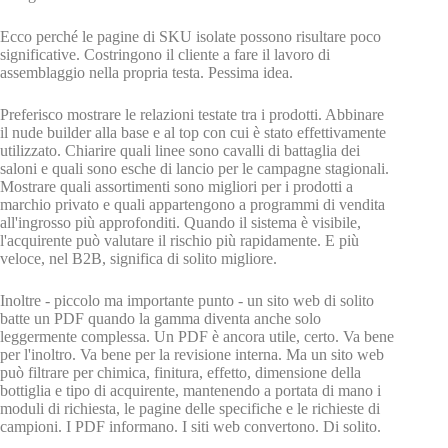
Ecco perché le pagine di SKU isolate possono risultare poco
significative. Costringono il cliente a fare il lavoro di
assemblaggio nella propria testa. Pessima idea.
Preferisco mostrare le relazioni testate tra i prodotti. Abbinare
il nude builder alla base e al top con cui è stato effettivamente
utilizzato. Chiarire quali linee sono cavalli di battaglia dei
saloni e quali sono esche di lancio per le campagne stagionali.
Mostrare quali assortimenti sono migliori per i prodotti a
marchio privato e quali appartengono a programmi di vendita
all'ingrosso più approfonditi. Quando il sistema è visibile,
l'acquirente può valutare il rischio più rapidamente. E più
veloce, nel B2B, significa di solito migliore.
Inoltre - piccolo ma importante punto - un sito web di solito
batte un PDF quando la gamma diventa anche solo
leggermente complessa. Un PDF è ancora utile, certo. Va bene
per l'inoltro. Va bene per la revisione interna. Ma un sito web
può filtrare per chimica, finitura, effetto, dimensione della
bottiglia e tipo di acquirente, mantenendo a portata di mano i
moduli di richiesta, le pagine delle specifiche e le richieste di
campioni. I PDF informano. I siti web convertono. Di solito.