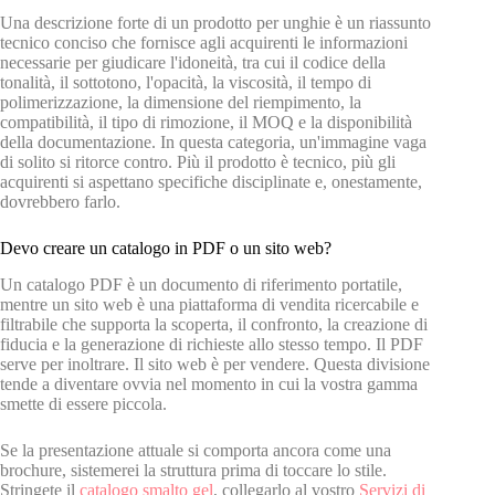
Una descrizione forte di un prodotto per unghie è un riassunto
tecnico conciso che fornisce agli acquirenti le informazioni
necessarie per giudicare l'idoneità, tra cui il codice della
tonalità, il sottotono, l'opacità, la viscosità, il tempo di
polimerizzazione, la dimensione del riempimento, la
compatibilità, il tipo di rimozione, il MOQ e la disponibilità
della documentazione. In questa categoria, un'immagine vaga
di solito si ritorce contro. Più il prodotto è tecnico, più gli
acquirenti si aspettano specifiche disciplinate e, onestamente,
dovrebbero farlo.
Devo creare un catalogo in PDF o un sito web?
Un catalogo PDF è un documento di riferimento portatile,
mentre un sito web è una piattaforma di vendita ricercabile e
filtrabile che supporta la scoperta, il confronto, la creazione di
fiducia e la generazione di richieste allo stesso tempo. Il PDF
serve per inoltrare. Il sito web è per vendere. Questa divisione
tende a diventare ovvia nel momento in cui la vostra gamma
smette di essere piccola.
Se la presentazione attuale si comporta ancora come una
brochure, sistemerei la struttura prima di toccare lo stile.
Stringete il
catalogo smalto gel
, collegarlo al vostro
Servizi di