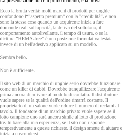
La presentazione non è il primo marchio, è la prova
Ecco la brutta verità: molti marchi di prodotti per unghie
confondono l“”aspetto premium“ con la ”credibilità“, e non
sono la stessa cosa quando un acquirente inizia a fare
domande reali sull'opacità, la deriva del sottotono, il
comportamento autolivellante, il tempo di usura, o se la
dicitura ”HEMA-free" è una posizione formulativa testata
invece di un bell'adesivo applicato su un modello.
Sembra bello.
Non è sufficiente.
Il sito web di un marchio di unghie serio dovrebbe funzionare
come un killer di dubbi. Dovrebbe tranquillizzare l'acquirente
prima ancora di arrivare al modulo di contatto. Il distributore
vuole sapere se la qualità dell'ordine rimarrà costante. Il
proprietario di un salone vuole ridurre il numero di reclami al
tavolo. Il fondatore di un marchio privato vuole sapere se il
lotto campione uno sarà ancora simile al lotto di produzione
tre. In base alla mia esperienza, se il sito non risponde
tempestivamente a queste richieste, il design smette di aiutare e
inizia a nascondersi.