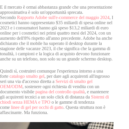
E il mercato è ormai abbastanza grande che una presentazione
approssimativa è solo un'opportunità sprecata.
Secondo
Rapporto Adobe sull'e-commerce del maggio 2024
, I
cosmetici hanno rappresentato $35 miliardi di spesa online nel
2023 e i consumatori hanno già speso $13,2 miliardi di euro
online per i cosmetici nei primi quattro mesi del 2024, con un
aumento dell'8% rispetto all'anno precedente. Adobe ha anche
dichiarato che il mobile ha superato il desktop durante la
stagione delle vacanze 2023, il che significa che la gamma di
tonalità, i campioni e la logica di acquisto devono funzionare
anche su un telefono, non solo su un grande schermo desktop.
Quindi sì, costruirei comunque l'esperienza intorno a una
forte
catalogo smalto gel
, per dare agli acquirenti all'ingrosso
seri una via d'accesso diretta a
Servizi di smalto gel
OEM/ODM
, sostenere ogni richiesta di vendita con un
documento visibile
pagina del controllo qualità
, e mantenere
gli acquirenti tecnici a un solo click di distanza da
Sistemi di
chiodi senza HEMA e TPO
o le gamme di tendenza
come
linee di gel per occhi di gatto
. Questa struttura non è
affascinante. Ma funziona.