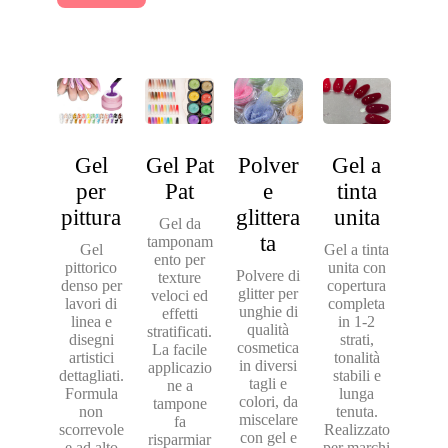
Gel
Gel Pat
Polver
Gel a
per
Pat
e
tinta
pittura
glittera
unita
Gel da
ta
tamponam
Gel
Gel a tinta
ento per
pittorico
unita con
Polvere di
texture
denso per
copertura
glitter per
veloci ed
lavori di
completa
unghie di
effetti
linea e
in 1-2
qualità
stratificati.
disegni
strati,
cosmetica
La facile
artistici
tonalità
in diversi
applicazio
dettagliati.
stabili e
tagli e
ne a
Formula
lunga
colori, da
tampone
non
tenuta.
miscelare
fa
scorrevole
Realizzato
con gel e
risparmiar
e ad alto
per marchi