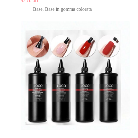
92 colori
Base
,
Base in gomma colorata