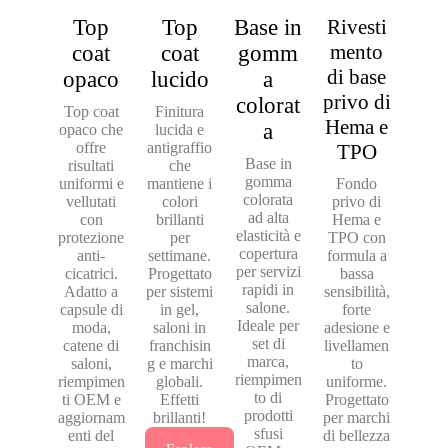
Top
Top
Base in
Rivesti
mento
coat
coat
gomm
di base
opaco
lucido
a
privo di
colorat
Top coat
Finitura
Hema e
a
opaco che
lucida e
offre
antigraffio
TPO
Base in
risultati
che
gomma
uniformi e
mantiene i
Fondo
colorata
vellutati
colori
privo di
ad alta
con
brillanti
Hema e
elasticità e
protezione
per
TPO con
copertura
anti-
settimane.
formula a
per servizi
cicatrici.
Progettato
bassa
rapidi in
Adatto a
per sistemi
sensibilità,
salone.
capsule di
in gel,
forte
Ideale per
moda,
saloni in
adesione e
set di
catene di
franchisin
livellamen
marca,
saloni,
g e marchi
to
riempimen
riempimen
globali.
uniforme.
to di
ti OEM e
Effetti
Progettato
prodotti
aggiornam
brillanti!
per marchi
sfusi
enti del
di bellezza