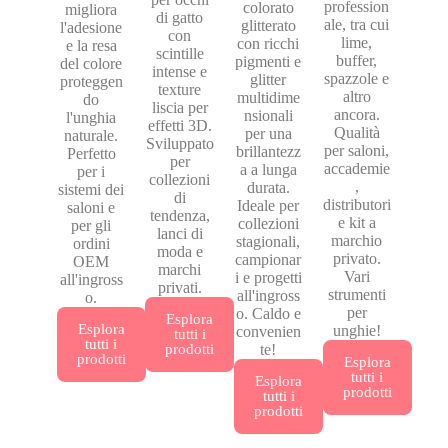
profession
colorato
migliora
di gatto
ale, tra cui
glitterato
l'adesione
con
lime,
con ricchi
e la resa
scintille
buffer,
pigmenti e
del colore
intense e
spazzole e
glitter
proteggen
texture
altro
multidime
do
liscia per
ancora.
nsionali
l'unghia
effetti 3D.
Qualità
per una
naturale.
Sviluppato
per saloni,
brillantezz
Perfetto
per
accademie
a a lunga
per i
collezioni
,
durata.
sistemi dei
di
distributori
Ideale per
saloni e
tendenza,
e kit a
collezioni
per gli
lanci di
marchio
stagionali,
ordini
moda e
privato.
campionar
OEM
marchi
Vari
i e progetti
all'ingross
privati.
strumenti
all'ingross
o.
per
o. Caldo e
Esplora
Esplora
unghie!
convenien
tutti i
tutti i
prodotti
te!
prodotti
Esplora
tutti i
Esplora
prodotti
tutti i
prodotti