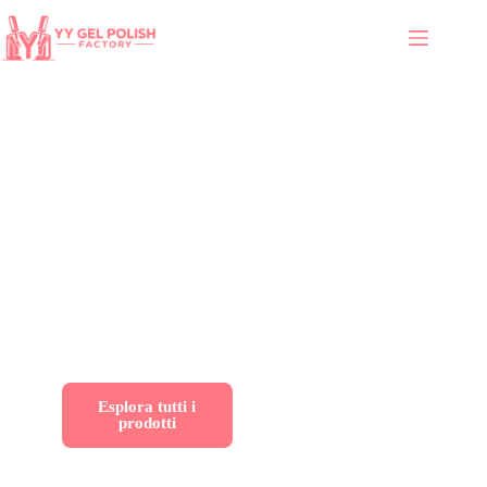
Il miglior produttore di
smalto gel a Guangzhou
Lanciate o scalate il vostro marchio di smalto gel con
servizi OEM/ODM diretti dalla fabbrica, oltre 1000 colori
testati nei saloni e opzioni senza HEMA per i mercati
globali.
Esplora tutti i
Servizi OEM e
prodotti
ODM