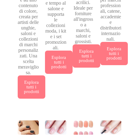
acrilici.
e tempo al
contenuto
profession
Ideale per
salone e
di colore,
ali, catene,
forniture
supporta
creata per
accademie
all'ingross
le
artisti delle
e
o a
collezioni
unghie,
distributori
marchi,
moda, i kit
saloni e
internazio
saloni e
e i set
collezioni
nali.
grossisti.
promozion
di marchi
ali.
Esplora
personaliz
Esplora
tutti i
zati. Una
tutti i
Esplora
prodotti
prodotti
scelta
tutti i
meraviglio
prodotti
sa.
Esplora
tutti i
prodotti