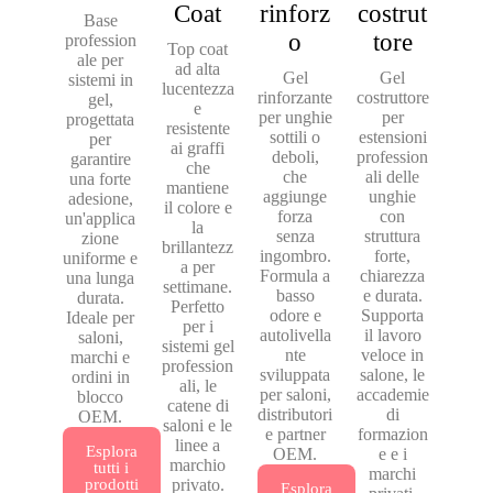
Coat
rinforz
costrut
Base
o
tore
profession
Top coat
ale per
ad alta
Gel
Gel
sistemi in
lucentezza
rinforzante
costruttore
gel,
e
per unghie
per
progettata
resistente
sottili o
estensioni
per
ai graffi
deboli,
profession
garantire
che
che
ali delle
una forte
mantiene
aggiunge
unghie
adesione,
il colore e
forza
con
un'applica
la
senza
struttura
zione
brillantezz
ingombro.
forte,
uniforme e
a per
Formula a
chiarezza
una lunga
settimane.
basso
e durata.
durata.
Perfetto
odore e
Supporta
Ideale per
per i
autolivella
il lavoro
saloni,
sistemi gel
nte
veloce in
marchi e
profession
sviluppata
salone, le
ordini in
ali, le
per saloni,
accademie
blocco
catene di
distributori
di
OEM.
saloni e le
e partner
formazion
linee a
Esplora
OEM.
e e i
marchio
tutti i
marchi
prodotti
privato.
Esplora