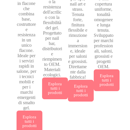
o la
in flacone
nail art e
copertura
resistenza
che
strass.
uniforme,
dell'acrilic
combina
Tenuta
tonalità
o con la
base,
forte,
omogenee
flessibilità
costruttore
finitura
e lunga
del gel.
e
flessibile e
tenuta.
Progettato
resistenza
rimozione
Sviluppato
per nail
in un
a
per marchi
bar,
unico
immersion
profession
distributori
flacone.
e, ideale
ali, saloni,
e
Ideale per
per saloni
grossisti e
riempimen
i servizi
e grossisti.
progetti
to OEM.
rapidi in
Direttame
OEM.
Materiali
salone, per
nte dalla
ecologici.
Esplora
i tecnici
fabbrica!
tutti i
mobili e
Esplora
prodotti
Esplora
per i
tutti i
tutti i
marchi
prodotti
prodotti
emergenti
di smalto
gel.
Esplora
tutti i
prodotti