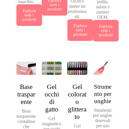
Esplora
OEM e
marchio.
pulita,
tutti i
starter kit
saloni e
prodotti
Esplora
profession
partner
tutti i
ali.
OEM.
prodotti
Esplora
Esplora
tutti i
tutti i
prodotti
prodotti
Base
Gel
Gel
Strume
nto per
traspar
occhi
colorat
unghie
ente
di
o
gatto
glittera
Strumenti
Base
per unghie
to
trasparente
Gel
durevoli
cristallina
magnetico
per uso
Gel
che
per occhi