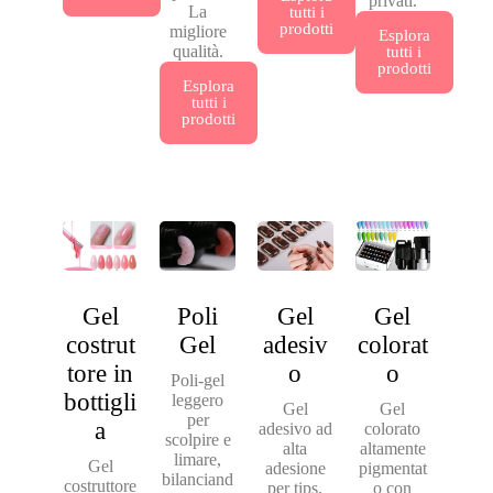
privati.
La
tutti i
prodotti
migliore
Esplora
qualità.
tutti i
prodotti
Esplora
tutti i
prodotti
Gel
Poli
Gel
Gel
costrut
Gel
adesiv
colorat
tore in
o
o
Poli-gel
bottigli
leggero
Gel
Gel
per
a
adesivo ad
colorato
scolpire e
alta
altamente
limare,
Gel
adesione
pigmentat
bilanciand
costruttore
per tips,
o con