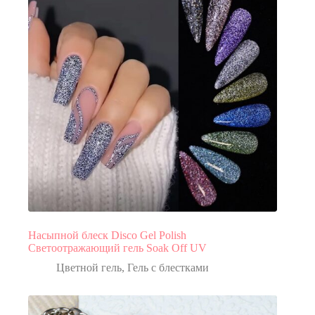
Насыпной блеск Disco Gel Polish
Светоотражающий гель Soak Off UV
Цветной гель
,
Гель с блестками