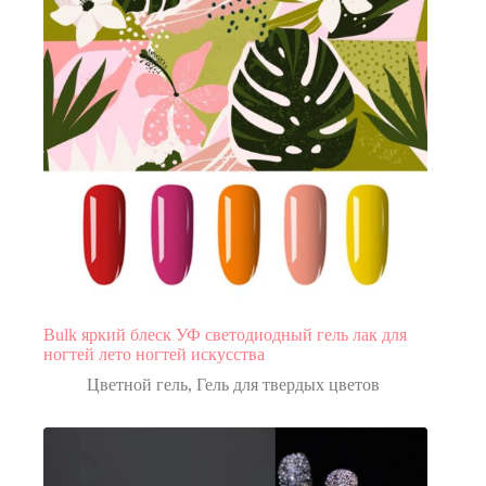
Bulk яркий блеск УФ светодиодный гель лак для
ногтей лето ногтей искусства
Цветной гель
,
Гель для твердых цветов