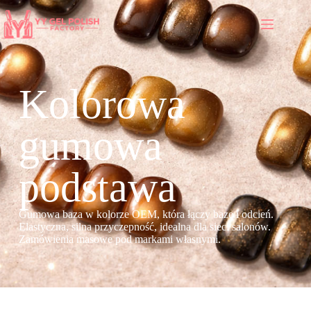
Kolorowa
gumowa
podstawa
Gumowa baza w kolorze OEM, która łączy bazę i odcień.
Elastyczna, silna przyczepność, idealna dla sieci salonów.
Zamówienia masowe pod markami własnymi.