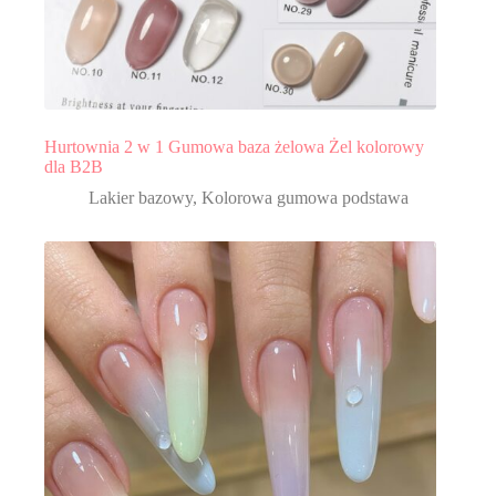
Hurtownia 2 w 1 Gumowa baza żelowa Żel kolorowy
dla B2B
Lakier bazowy
,
Kolorowa gumowa podstawa