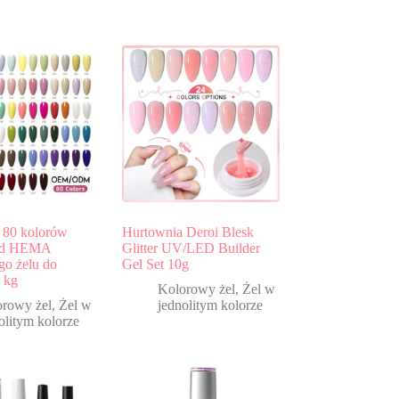
 80 kolorów
Hurtownia Deroi Blesk
od HEMA
Glitter UV/LED Builder
go żelu do
Gel Set 10g
 kg
Kolorowy żel
,
Żel w
orowy żel
,
Żel w
jednolitym kolorze
olitym kolorze