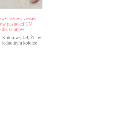
owy różowy zestaw
rów paznokci UV
 dla salonów
Kolorowy żel
,
Żel w
jednolitym kolorze