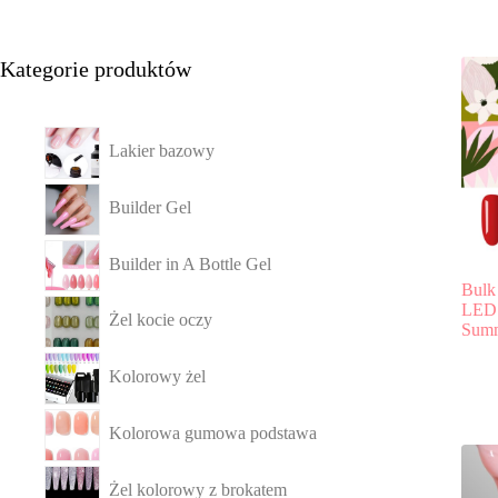
Kategorie produktów
Lakier bazowy
Builder Gel
Builder in A Bottle Gel
Bulk
LED 
Żel kocie oczy
Summ
Kolorowy żel
Kolorowa gumowa podstawa
Żel kolorowy z brokatem