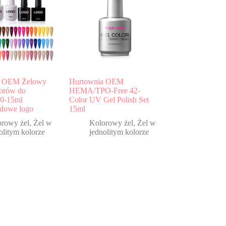
a OEM Żelowy
Hurtownia OEM
lorów do
HEMA/TPO-Free 42-
10-15ml
Color UV Gel Polish Set
rdowe logo
15ml
orowy żel
,
Żel w
Kolorowy żel
,
Żel w
olitym kolorze
jednolitym kolorze