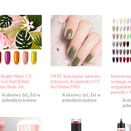
 Bright Shine UV
OEM 56 kolorów lakierów
Hurtownia
Gel Nail Polish
żelowych do paznokci UV
wolnego 
er Nails Art
bez Hema/TPO
wegańskie
paznokci 1
Kolorowy żel
,
Żel w
Kolorowy żel
,
Żel w
jednolitym kolorze
jednolitym kolorze
Kol
jedn