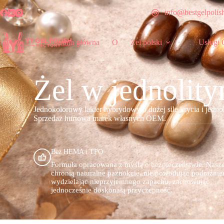
info@bestgelpolis
Strona główna
O
Żel polski
Usługi
Żel w jednolit
Jednokolorowy lakier hybrydowy o dużej sile krycia i jedno
Sprzedaż hurtowa marek własnych OEM.
Bez HEMA i TPO
Formuła opracowana z myślą o bezpieczeństwie. Nasze
chronią naturalne paznokcie, nie powodując podrażnień
wydzielając nieprzyjemnego zapachu, zachowując
jednocześnie doskonałą przyczepność.