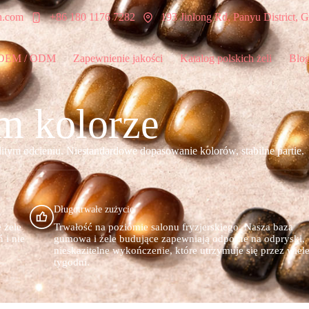
h.com
+86 180 1176 7282
193 Jinlong Rd, Panyu District,
 OEM / ODM
Zapewnienie jakości
Katalog polskich żeli
Blo
ym kolorze
litym odcieniu. Niestandardowe dopasowanie kolorów, stabilne partie.
Długotrwałe zużycie
 żele
Trwałość na poziomie salonu fryzjerskiego. Nasza baza
 i nie
gumowa i żele budujące zapewniają odporne na odpryski,
nieskazitelne wykończenie, które utrzymuje się przez wiel
tygodni.