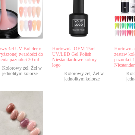
owy żel UV Builder o
Hurtownia OEM 15ml
Hurtowni
yższonej twardości do
UV/LED Gel Polish
zestaw ko
ienia paznokci 20 ml
Niestandardowe kolory
paznokci 
logo
Niestanda
Kolorowy żel
,
Żel w
jednolitym kolorze
Kolorowy żel
,
Żel w
Kol
jednolitym kolorze
jedn