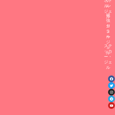
ボト
ゲ
ル・
ル
ジェ
補
ル
強
カ
ジ
ラ
ェ
ー
ル
ジ
ステ
ェ
ッカ
ル
ー・
ジェ
ル