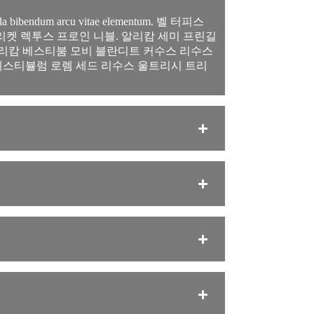
ndum arcu vitae elementum. 벨 터피스
리켓 렉투스 프로인 니블. 알리캄 세미 프린길
비베라. 알리캄 베스티붐 모비 블란디트 커수스 리수스
트. 베스티뷸럼 로렘 세드 리수스 울트리시 트리