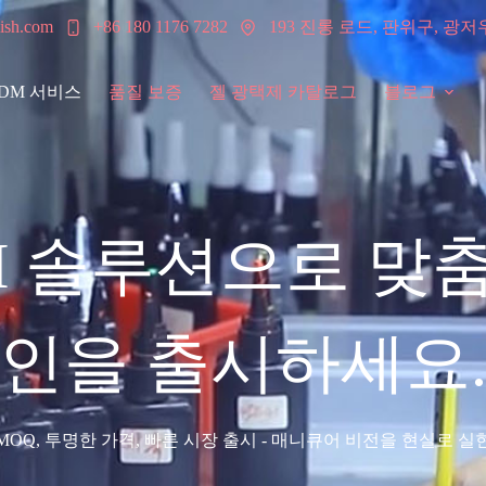
193 진롱 로드, 판위구, 광저
ish.com
+86 180 1176 7282
ODM 서비스
품질 보증
젤 광택제 카탈로그
블로그
DM 솔루션으로 맞춤
인을 출시하세요
MOQ, 투명한 가격, 빠른 시장 출시 - 매니큐어 비전을 현실로 실