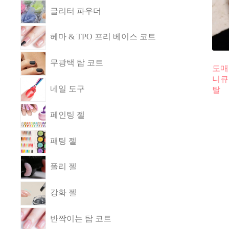
글리터 파우더
헤마 & TPO 프리 베이스 코트
무광택 탑 코트
도매
니큐
네일 도구
탈
페인팅 젤
패팅 젤
폴리 젤
강화 젤
반짝이는 탑 코트