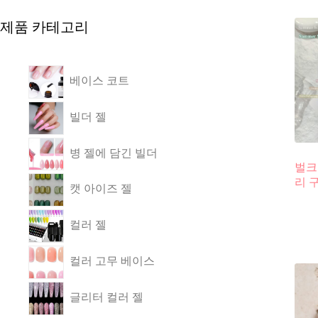
제품 카테고리
베이스 코트
빌더 젤
병 젤에 담긴 빌더
벌크
리 
캣 아이즈 젤
컬러 젤
컬러 고무 베이스
글리터 컬러 젤