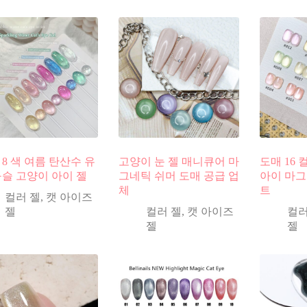
 8 색 여름 탄산수 유
고양이 눈 젤 매니큐어 마
도매 16
구슬 고양이 아이 젤
그네틱 쉬머 도매 공급 업
아이 마그
체
트
컬러 젤
,
캣 아이즈
젤
컬러 젤
,
캣 아이즈
컬러
젤
젤