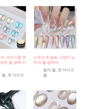
 컬러 크리스탈 캣
도매 8 색 달빛 고양이 눈
네틱 젤 광택 키
자석 젤 광택제
컬러 젤
,
캣 아이즈
 젤
,
캣 아이즈
젤