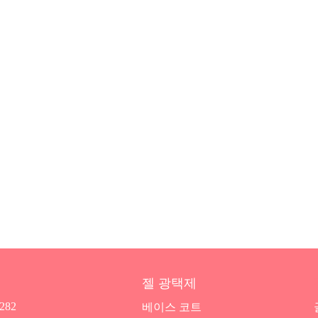
젤 광택제
7282
베이스 코트