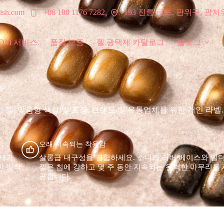
193 진롱 로드, 판위구, 광저
ish.com
+86 180 1176 7282
ODM 서비스
품질 보증
젤 광택제 카탈로그
블로그
 젤. 맞춤형 색상 및 포장. 브랜드 및 유통업체를 위한 개인 라벨.
오래 지속되는 착용감
냄새가
살롱급 내구성을 경험하세요. 소니의 러버 베이스와 빌
한 밀착
젤은 칩에 강하고 몇 주 동안 지속되는 완벽한 마무리를 
공합니다.