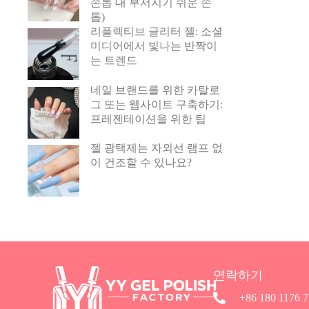
손톱 대 부서지기 쉬운 손
톱)
리플렉티브 글리터 젤: 소셜
미디어에서 빛나는 반짝이
는 트렌드
네일 브랜드를 위한 카탈로
그 또는 웹사이트 구축하기:
프레젠테이션을 위한 팁
젤 광택제는 자외선 램프 없
이 건조할 수 있나요?
연락하기
+86 180 1176 