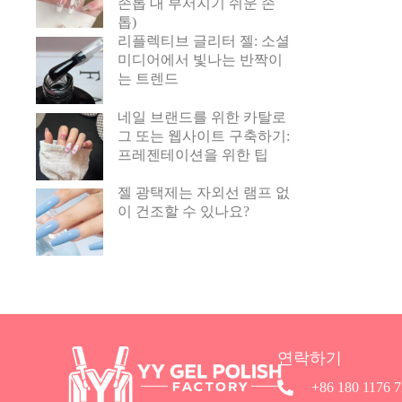
손톱 대 부서지기 쉬운 손
톱)
리플렉티브 글리터 젤: 소셜
미디어에서 빛나는 반짝이
는 트렌드
네일 브랜드를 위한 카탈로
그 또는 웹사이트 구축하기:
프레젠테이션을 위한 팁
젤 광택제는 자외선 램프 없
이 건조할 수 있나요?
연락하기
+86 180 1176 