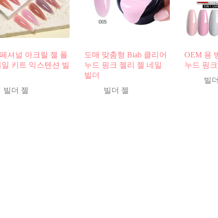
페셔널 아크릴 젤 폴
도매 맞춤형 Biab 클리어
OEM 용
네일 키트 익스텐션 빌
누드 핑크 젤리 젤 네일
누드 핑크
빌더
빌더
빌더 젤
빌더 젤