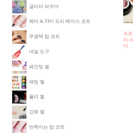
글리터 파우더
헤마 & TPO 프리 베이스 코트
프로
무광택 탑 코트
리 
더
네일 도구
페인팅 젤
패팅 젤
폴리 젤
강화 젤
반짝이는 탑 코트