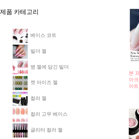
제품 카테고리
베이스 코트
빌더 젤
병 젤에 담긴 빌더
본 프
아크
캣 아이즈 젤
아트
컬러 젤
컬러 고무 베이스
글리터 컬러 젤