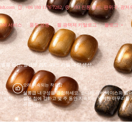
193 진롱 로드, 판위구, 광저
ish.com
+86 180 1176 7282
ODM 서비스
품질 보증
젤 광택제 카탈로그
블로그
레벨링 옵션, 일관된 점도. 개인 라벨 대량 생산.
오래 지속되는 착용감
냄새가
살롱급 내구성을 경험하세요. 소니의 러버 베이스와 빌
한 밀착
젤은 칩에 강하고 몇 주 동안 지속되는 완벽한 마무리를 
공합니다.