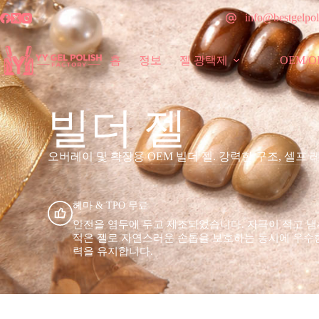
info@bestgelpol
홈
정보
젤 광택제
OEM/
빌더 젤
오버레이 및 확장용 OEM 빌더 젤. 강력한 구조, 셀프 
헤마 & TPO 무료
안전을 염두에 두고 제조되었습니다. 자극이 적고 
적은 젤로 자연스러운 손톱을 보호하는 동시에 우수
력을 유지합니다.