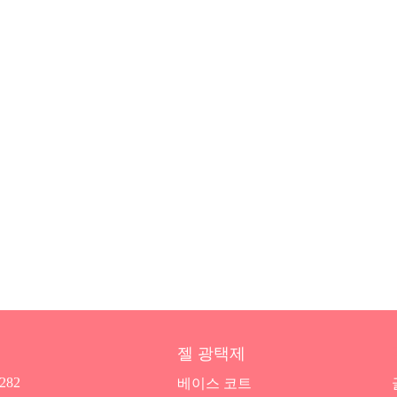
젤 광택제
7282
베이스 코트