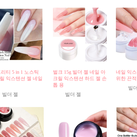
리티 5 in 1 노스틱
벌크 15g 빌더 젤 네일 아
네일 익스
릴 익스텐션 젤 네일
크릴 익스텐션 하드 젤 손
위한 끈적
톱 용
빌더
빌더 젤
빌더 젤