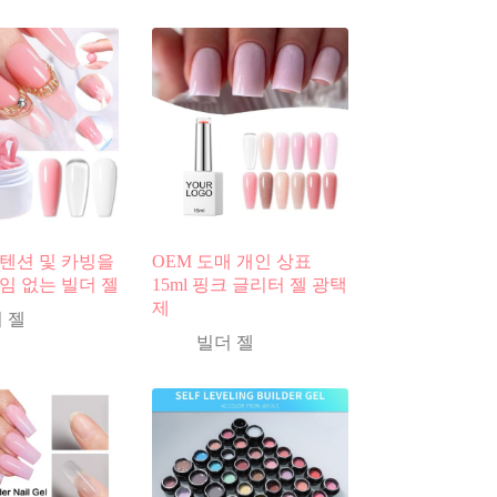
텐션 및 카빙을
OEM 도매 개인 상표
임 없는 빌더 젤
15ml 핑크 글리터 젤 광택
제
 젤
빌더 젤