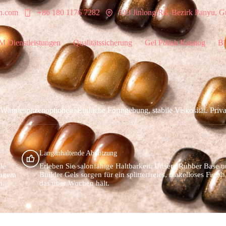
sh.com
+86 180 1176 7282
193 Jinlong Rd, Bezirk Panyu, 
 Dienstleistungen
Qualitätssicherung
Gel Polish Katalog
Bl
ärmespitzenoptionen. Einfache Formgebung, stabile Viskosität. Priva
Langanhaltende Abnutzung
le
Erleben Sie salonfähige Haltbarkeit. Unsere Rubber Base 
ingem
Builder Gels sorgen für ein splitterfreies, makelloses Finish
n.
das über Wochen hält.