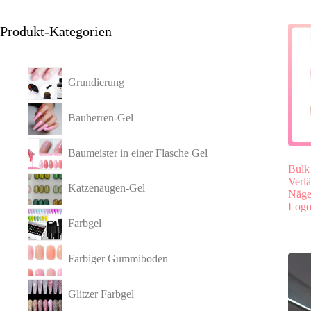
Produkt-Kategorien
Grundierung
Bauherren-Gel
Baumeister in einer Flasche Gel
Bulk
Verl
Katzenaugen-Gel
Nägel
Log
Farbgel
Farbiger Gummiboden
Glitzer Farbgel