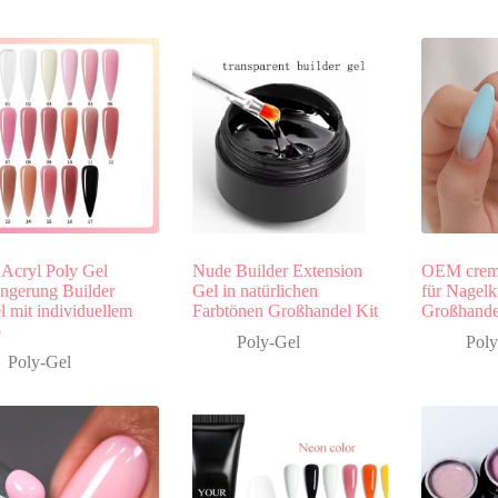
 Acryl Poly Gel
Nude Builder Extension
OEM cremi
ängerung Builder
Gel in natürlichen
für Nagelk
 mit individuellem
Farbtönen Großhandel Kit
Großhand
o
Poly-Gel
Poly
Poly-Gel