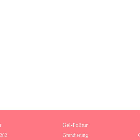
n
Gel-Politur
7282
Grundierung
G