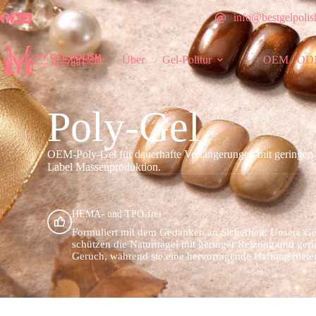
info@bestgelpoli
Startseite
Über
Gel-Politur
OEM / ODM
Poly-Gel
OEM-Poly-Gel für dauerhafte Verlängerungen mit geringen W
Label Massenproduktion.
HEMA- und TPO-frei
Formuliert mit dem Gedanken an Sicherheit. Unsere Ge
schützen die Naturnägel mit geringer Reizung und ger
Geruch, während sie eine hervorragende Haftung biete