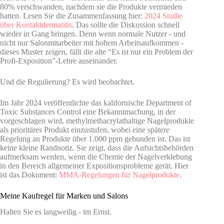
80% verschwanden, nachdem sie die Produkte vermieden
hatten. Lesen Sie die Zusammenfassung hier:
2024 Studie
über Kontaktdermatitis
. Das sollte die Diskussion schnell
wieder in Gang bringen. Denn wenn normale Nutzer - und
nicht nur Salonmitarbeiter mit hohem Arbeitsaufkommen -
dieses Muster zeigen, fällt die alte “Es ist nur ein Problem der
Profi-Exposition”-Lehre auseinander.
Und die Regulierung? Es wird beobachtet.
Im Jahr 2024 veröffentlichte das kalifornische Department of
Toxic Substances Control eine Bekanntmachung, in der
vorgeschlagen wird, methylmethacrylathaltige Nagelprodukte
als prioritäres Produkt einzustufen, wobei eine spätere
Regelung an Produkte über 1.000 ppm gebunden ist. Das ist
keine kleine Randnotiz. Sie zeigt, dass die Aufsichtsbehörden
aufmerksam werden, wenn die Chemie der Nagelverklebung
in den Bereich allgemeiner Expositionsprobleme gerät. Hier
ist das Dokument:
MMA-Regelungen für Nagelprodukte
.
Meine Kaufregel für Marken und Salons
Halten Sie es langweilig - im Ernst.