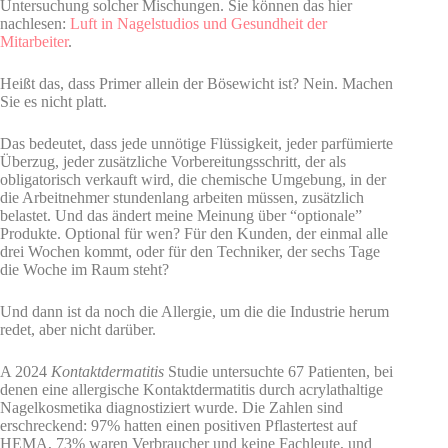
Untersuchung solcher Mischungen. Sie können das hier
nachlesen:
Luft in Nagelstudios und Gesundheit der
Mitarbeiter
.
Heißt das, dass Primer allein der Bösewicht ist? Nein. Machen
Sie es nicht platt.
Das bedeutet, dass jede unnötige Flüssigkeit, jeder parfümierte
Überzug, jeder zusätzliche Vorbereitungsschritt, der als
obligatorisch verkauft wird, die chemische Umgebung, in der
die Arbeitnehmer stundenlang arbeiten müssen, zusätzlich
belastet. Und das ändert meine Meinung über “optionale”
Produkte. Optional für wen? Für den Kunden, der einmal alle
drei Wochen kommt, oder für den Techniker, der sechs Tage
die Woche im Raum steht?
Und dann ist da noch die Allergie, um die die Industrie herum
redet, aber nicht darüber.
A 2024
Kontaktdermatitis
Studie untersuchte 67 Patienten, bei
denen eine allergische Kontaktdermatitis durch acrylathaltige
Nagelkosmetika diagnostiziert wurde. Die Zahlen sind
erschreckend: 97% hatten einen positiven Pflastertest auf
HEMA, 73% waren Verbraucher und keine Fachleute, und