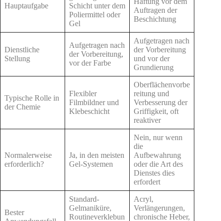
Haftung vor dem
Hauptaufgabe
Schicht unter dem
Auftragen der
Poliermittel oder
Beschichtung
Gel
Aufgetragen nach
Aufgetragen nach
Dienstliche
der Vorbereitung
der Vorbereitung,
Stellung
und vor der
vor der Farbe
Grundierung
Oberflächenvorbe
Flexibler
reitung und
Typische Rolle in
Filmbildner und
Verbesserung der
der Chemie
Klebeschicht
Griffigkeit, oft
reaktiver
Nein, nur wenn
die
Normalerweise
Ja, in den meisten
Aufbewahrung
erforderlich?
Gel-Systemen
oder die Art des
Dienstes dies
erfordert
Standard-
Acryl,
Gelmaniküre,
Verlängerungen,
Bester
Routineverklebun
chronische Heber,