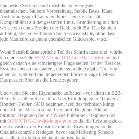
Die besten Systeme sind meist die am wenigsten
theatralischen. Saubere Vorbereitung. Stabile Basis. Klare
Aushärtungsspezifikationen. Konsistente Viskosität.
Kompatibilität auf der gesamten Linie. Grundierung nur dort,
wo sie ein echtes Problem der Haltbarkeit löst. Das ist nicht
auffällig, aber so verhindern Sie Serviceausfälle, ohne dass
jede Maniküre zu einem chemischen Glücksspiel wird.
Wenn Sensibilitätsansprüche Teil des Schriftsatzes sind, würde
ich eine spezielle
HEMA- und TPO-freie Basislackreihe
und
gleich danach eine schwierigere Frage stellen: Ist der Rest des
Systems ebenso transparent, oder steht die Angabe “frei von”
allein da, während die umgebenden Formeln vage bleiben?
Das passiert öfter, als die Leute zugeben.
Und wenn Sie eine Eigenmarke aufbauen - vor allem im B2B-
Bereich -, sollten Sie nicht mit der Erfindung einer “Universal
Bonder”-Helden-SKU beginnen, weil das technisch klingt
und sich auf Messen schnell verkauft. Beginnen Sie mit
Struktur. Beginnen Sie mit Wiederholbarkeit. Beginnen Sie
mit
OEM/ODM-Entwicklungsoptionen
die die Leistungsziele,
die Konsistenz der Rohstoffe und die Erwartungen an die
Qualitätskontrolle festlegen, bevor das Marketing Schecks
ausstellt, die die Formel nicht einlösen kann.