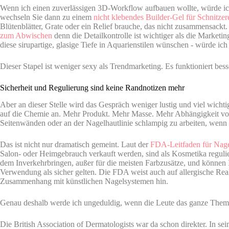
Wenn ich einen zuverlässigen 3D-Workflow aufbauen wollte, würde ich
wechseln Sie dann zu einem
nicht klebendes Builder-Gel für Schnitzer
Blütenblätter, Grate oder ein Relief brauche, das nicht zusammensackt
zum Abwischen
denn die Detailkontrolle ist wichtiger als die Marketi
diese sirupartige, glasige Tiefe in Aquarienstilen wünschen - würde ich
Dieser Stapel ist weniger sexy als Trendmarketing. Es funktioniert bess
Sicherheit und Regulierung sind keine Randnotizen mehr
Aber an dieser Stelle wird das Gespräch weniger lustig und viel wichti
auf die Chemie an. Mehr Produkt. Mehr Masse. Mehr Abhängigkeit vo
Seitenwänden oder an der Nagelhautlinie schlampig zu arbeiten, wenn d
Das ist nicht nur dramatisch gemeint. Laut der
FDA-Leitfaden für Nage
Salon- oder Heimgebrauch verkauft werden, sind als Kosmetika regul
dem Inverkehrbringen, außer für die meisten Farbzusätze, und können 
Verwendung als sicher gelten. Die FDA weist auch auf allergische Re
Zusammenhang mit künstlichen Nagelsystemen hin.
Genau deshalb werde ich ungeduldig, wenn die Leute das ganze Thema
Die British Association of Dermatologists war da schon direkter. In s