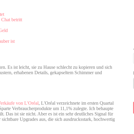
tet
Chat betritt
Geld
uber ist
en. Es ist leicht, sie zu Hause schlecht zu kopieren und sich
lustern, erhabenen Details, gekapseltem Schimmer und
Verkäufe von L'Oréal
, L'Oréal verzeichnete im ersten Quartal
parte Verbraucherprodukte um 11,1% zulegte. Ich behaupte
. Das ist sie nicht. Aber es ist ein sehr deutliches Signal für
sichtbare Upgrades aus, die sich ausdrucksstark, hochwertig