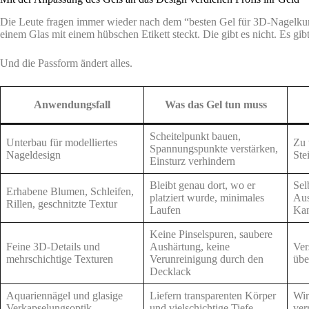
Die Leute fragen immer wieder nach dem “besten Gel für 3D-Nagelkunst
einem Glas mit einem hübschen Etikett steckt. Die gibt es nicht. Es gib
Und die Passform ändert alles.
Anwendungsfall
Was das Gel tun muss
Scheitelpunkt bauen,
Unterbau für modelliertes
Zu 
Spannungspunkte verstärken,
Nageldesign
Ste
Einsturz verhindern
Bleibt genau dort, wo er
Sel
Erhabene Blumen, Schleifen,
platziert wurde, minimales
Aus
Rillen, geschnitzte Textur
Laufen
Kan
Keine Pinselspuren, saubere
Feine 3D-Details und
Aushärtung, keine
Ver
mehrschichtige Texturen
Verunreinigung durch den
übe
Decklack
Aquariennägel und glasige
Liefern transparenten Körper
Wir
Verkapselungsoptik
und vielschichtige Tiefe
ver