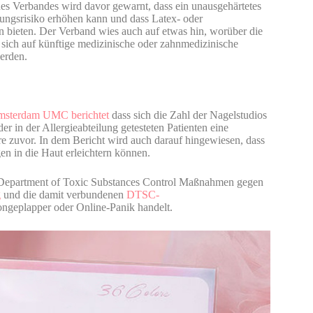
 des Verbandes wird davor gewarnt, dass ein unausgehärtetes
rungsrisiko erhöhen kann und dass Latex- oder
 bieten. Der Verband wies auch auf etwas hin, worüber die
n sich auf künftige medizinische oder zahnmedizinische
erden.
sterdam UMC berichtet
dass sich die Zahl der Nagelstudios
r in der Allergieabteilung getesteten Patienten eine
re zuvor. In dem Bericht wird auch darauf hingewiesen, dass
n in die Haut erleichtern können.
a Department of Toxic Substances Control Maßnahmen gegen
g
und die damit verbundenen
DTSC-
ongeplapper oder Online-Panik handelt.