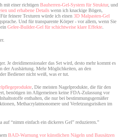
 mit einer richtigen
Bauherren-Gel-System für Struktur
, und
eien und erhabene Details
wenn ich knackige Bögen,
. Für feinere Texturen würde ich einen
3D Malpasten-Gel
ngsprache. Und für transparente Körper - vor allem, wenn Sie
 ein
Gelee-Builder-Gel für schichtweise klare Effekte
.
er.
ger. Je dreidimensionaler das Set wird, desto mehr kommt es
n der Aushärtung. Mehr Möglichkeiten, an den
er Bediener nicht weiß, was er tut.
lpflegeprodukte
, Die meisten Nagelprodukte, die für den
iert, benötigen im Allgemeinen keine FDA-Zulassung vor
Inhaltsstoffe enthalten, die nur bei bestimmungsgemäßer
aktionen, Methacrylatmonomere und Verletzungsrisiken im
 auf “nimm einfach ein dickeres Gel” reduzieren.”
einem
BAD-Warnung vor künstlichen Nägeln und Bausätzen