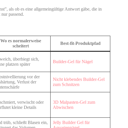
”, als ob es eine allgemeingültige Antwort gäbe, die in
t nur passend.
Wo es normalerweise
Best-fit-Produktpfad
scheitert
weich, überbiegt sich,
Builder-Gel für Nägel
ine platzen später
bstnivellierung vor der
Nicht klebendes Builder-Gel
härtung, Verlust der
zum Schnitzen
tenschärfe
schmiert, verwischt oder
3D Malpasten-Gel zum
rflutet kleine Details
Abwischen
d trüb, schließt Blasen ein,
Jelly Builder Gel für
ringert das Volumen
Aquariennägel