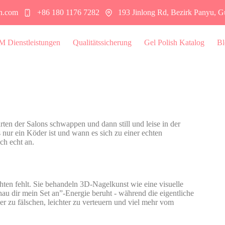
sh.com
+86 180 1176 7282
193 Jinlong Rd, Bezirk Panyu, 
 Dienstleistungen
Qualitätssicherung
Gel Polish Katalog
Bl
rten der Salons schwappen und dann still und leise in der
nur ein Köder ist und wann es sich zu einer echten
ch echt an.
ichten fehlt. Sie behandeln 3D-Nagelkunst wie eine visuelle
au dir mein Set an”-Energie beruht - während die eigentliche
ger zu fälschen, leichter zu verteuern und viel mehr vom