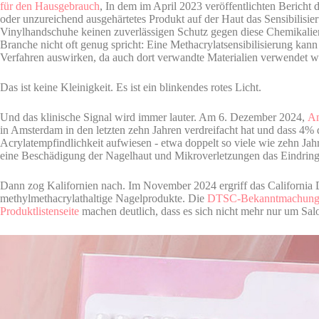
für den Hausgebrauch
, In dem im April 2023 veröffentlichten Bericht
oder unzureichend ausgehärtetes Produkt auf der Haut das Sensibilisie
Vinylhandschuhe keinen zuverlässigen Schutz gegen diese Chemikalien
Branche nicht oft genug spricht: Eine Methacrylatsensibilisierung kan
Verfahren auswirken, da auch dort verwandte Materialien verwendet w
Das ist keine Kleinigkeit. Es ist ein blinkendes rotes Licht.
Und das klinische Signal wird immer lauter. Am 6. Dezember 2024,
Am
in Amsterdam in den letzten zehn Jahren verdreifacht hat und dass 4% de
Acrylatempfindlichkeit aufwiesen - etwa doppelt so viele wie zehn Jah
eine Beschädigung der Nagelhaut und Mikroverletzungen das Eindringe
Dann zog Kalifornien nach. Im November 2024 ergriff das Californi
methylmethacrylathaltige Nagelprodukte. Die
DTSC-Bekanntmachun
Produktlistenseite
machen deutlich, dass es sich nicht mehr nur um Sal