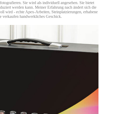
fotografieren. Sie wird als individuell angesehen. Sie bietet
 reduziert werden kann. Meiner Erfahrung nach ändert sich die
ll wird - echte Apex-Arbeiten, Steinplatzierungen, erhabene
ie verkaufen handwerkliches Geschick.