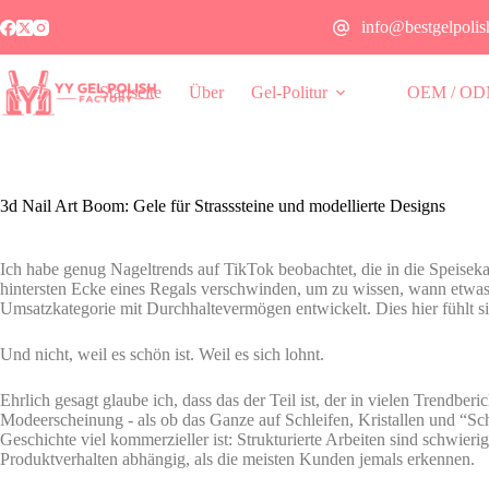
info@bestgelpoli
Startseite
Über
Gel-Politur
OEM / ODM
3d Nail Art Boom: Gele für Strasssteine und modellierte Designs
Ich habe genug Nageltrends auf TikTok beobachtet, die in die Speiseka
hintersten Ecke eines Regals verschwinden, um zu wissen, wann etwas 
Umsatzkategorie mit Durchhaltevermögen entwickelt. Dies hier fühlt si
Und nicht, weil es schön ist. Weil es sich lohnt.
Ehrlich gesagt glaube ich, dass das der Teil ist, der in vielen Trendber
Modeerscheinung - als ob das Ganze auf Schleifen, Kristallen und “Sch
Geschichte viel kommerzieller ist: Strukturierte Arbeiten sind schwieri
Produktverhalten abhängig, als die meisten Kunden jemals erkennen.